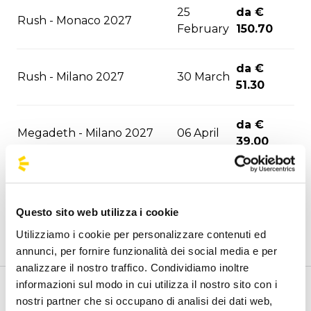
25
da €
Rush - Monaco 2027
February
150.70
da €
Rush - Milano 2027
30 March
51.30
da €
Megadeth - Milano 2027
06 April
39.00
30 Seconds To Mars - Milano
da €
11 April
2027
39.00
Questo sito web utilizza i cookie
Utilizziamo i cookie per personalizzare contenuti ed
da €
Olivia Rodrigo - Milano 2027
27 April
annunci, per fornire funzionalità dei social media e per
46.80
analizzare il nostro traffico. Condividiamo inoltre
informazioni sul modo in cui utilizza il nostro sito con i
da €
Benvenuto nella pagina delle agenzie ufficiali di
nostri partner che si occupano di analisi dei dati web,
Elodie - Milano 2027
13 May
47.10