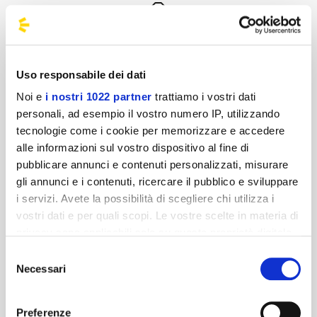
Fermate
Ti portiamo ai tuoi eventi preferiti da oltre
Uso responsabile dei dati
250 località
Noi e
i nostri 1022 partner
trattiamo i vostri dati
personali, ad esempio il vostro numero IP, utilizzando
tecnologie come i cookie per memorizzare e accedere
ESPLORA
alle informazioni sul vostro dispositivo al fine di
pubblicare annunci e contenuti personalizzati, misurare
gli annunci e i contenuti, ricercare il pubblico e sviluppare
i servizi. Avete la possibilità di scegliere chi utilizza i
vostri dati e per quali scopi. Le vostre scelte in materia di
privacy sono applicabili solo su questa proprietà digitale
Agenzie
in cui avete effettuato le vostre scelte. È possibile
Selezione
modificare o revocare il proprio consenso in qualsiasi
Necessari
del
Ci trovi in più di 2.500 punti vendita affiliati
momento dalla Dichiarazione sui cookie o facendo clic
consenso
sull'icona di attivazione della privacy.
Preferenze