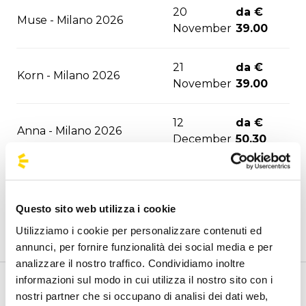
20
da €
Muse - Milano 2026
November
39.00
21
da €
Korn - Milano 2026
November
39.00
12
da €
Anna - Milano 2026
December
50.30
16
da €
Irama - Milano 2026
December
39.00
Questo sito web utilizza i cookie
Utilizziamo i cookie per personalizzare contenuti ed
22
da €
Max Pezzali - Milano 2026
annunci, per fornire funzionalità dei social media e per
December
44.90
analizzare il nostro traffico. Condividiamo inoltre
informazioni sul modo in cui utilizza il nostro sito con i
Nothing But Thieves -
da €
Benvenuto nella pagina delle agenzie ufficiali di
nostri partner che si occupano di analisi dei dati web,
24 January
Milano 2027
44.90