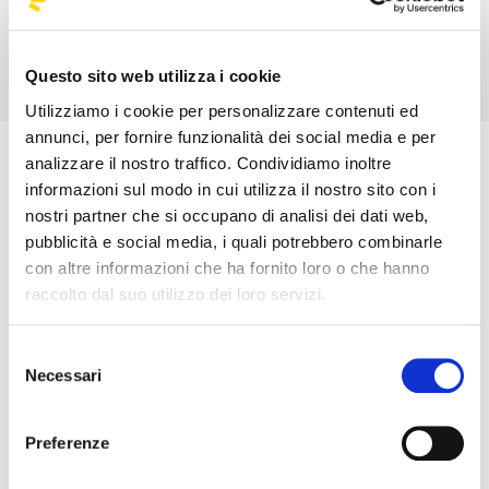
Prossima
In un
se
02 ott 20
cliente r
indicata 
Questo sito web utilizza i cookie
ticket
pe
manifes
Utilizziamo i cookie per personalizzare contenuti ed
selezion
annunci, per fornire funzionalità dei social media e per
analizzare il nostro traffico. Condividiamo inoltre
informazioni sul modo in cui utilizza il nostro sito con i
Esplora
nostri partner che si occupano di analisi dei dati web,
pubblicità e social media, i quali potrebbero combinarle
Ti potrebbe interessare
con altre informazioni che ha fornito loro o che hanno
raccolto dal suo utilizzo dei loro servizi.
Selezione
Necessari
WETHEFUN
del
consenso
Scopri i nostri pacchetti ed eventi
Preferenze
continuativi