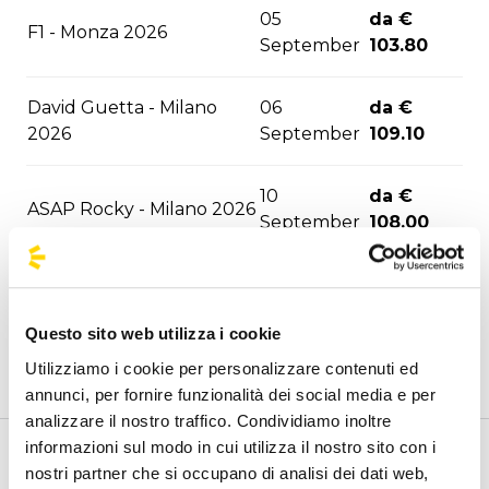
05
da €
F1 - Monza 2026
September
103.80
David Guetta - Milano
06
da €
2026
September
109.10
10
da €
ASAP Rocky - Milano 2026
September
108.00
12
da €
Moto GP - Misano 2026
September
85.10
Questo sito web utilizza i cookie
Utilizziamo i cookie per personalizzare contenuti ed
12
da €
Marra/Gue - Santeria 2026
annunci, per fornire funzionalità dei social media e per
September
108.00
analizzare il nostro traffico. Condividiamo inoltre
informazioni sul modo in cui utilizza il nostro sito con i
Melanie Martinez - Milano
17
da €
Benvenuto nella pagina delle agenzie ufficiali di
nostri partner che si occupano di analisi dei dati web,
2026
September
95.00