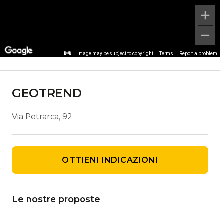
Dettaglio agenzia
Image may be subject to copyright
Terms
Report a problem
GEOTREND
Via Petrarca, 92
OTTIENI INDICAZIONI
Le nostre proposte