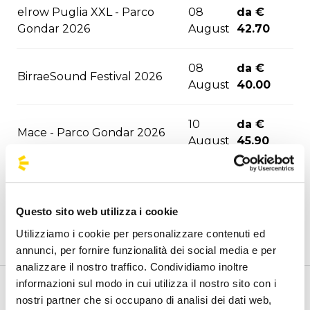
elrow Puglia XXL - Parco
08
da €
Gondar 2026
August
42.70
08
da €
BirraeSound Festival 2026
August
40.00
10
da €
Mace - Parco Gondar 2026
August
45.90
Tony Pitony - Parco Gondar
11
da €
2026
August
42.70
Questo sito web utilizza i cookie
Utilizziamo i cookie per personalizzare contenuti ed
Sfera Ebbasta - Parco Gondar
14
da €
annunci, per fornire funzionalità dei social media e per
2026
August
42.70
analizzare il nostro traffico. Condividiamo inoltre
informazioni sul modo in cui utilizza il nostro sito con i
16
da €
Benvenuto nella pagina delle agenzie ufficiali di
nostri partner che si occupano di analisi dei dati web,
Kybba - Parco Gondar 2026
August
45.90