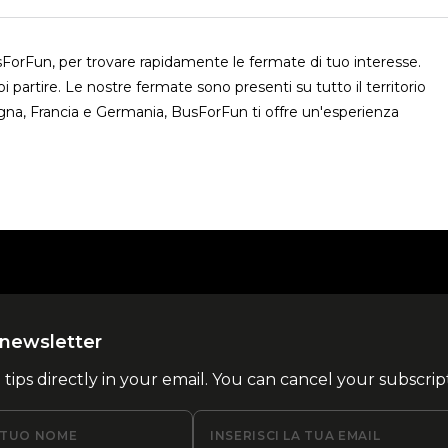
sForFun, per trovare rapidamente le fermate di tuo interesse.
 partire. Le nostre fermate sono presenti su tutto il territorio
gna, Francia e Germania, BusForFun ti offre un'esperienza
la newsletter
l tips directly in your email. You can cancel your subscrip
L TUO NOME
INSERISCI LA TUA EMAIL