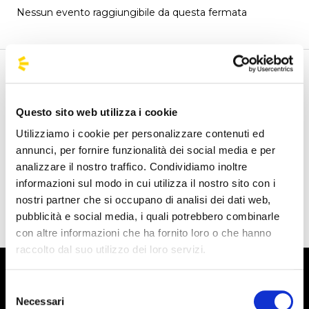
Nessun evento raggiungibile da questa fermata
Benvenuto nella pagina della fermate ufficiali di
BusForFun, per trovare rapidamente le fermate di tuo
Questo sito web utilizza i cookie
interesse. Cerca le fermate più vicine a te e scopri da dove
puoi partire. Le nostre fermate sono presenti su tutto il
Utilizziamo i cookie per personalizzare contenuti ed
territorio italiano e anche da alcune parti d'Europa come
annunci, per fornire funzionalità dei social media e per
Spagna, Francia e Germania, BusForFun ti offre
analizzare il nostro traffico. Condividiamo inoltre
un'esperienza unica, ovunque tu sia.
informazioni sul modo in cui utilizza il nostro sito con i
nostri partner che si occupano di analisi dei dati web,
pubblicità e social media, i quali potrebbero combinarle
con altre informazioni che ha fornito loro o che hanno
raccolto dal suo utilizzo dei loro servizi.
Selezione
Necessari
del