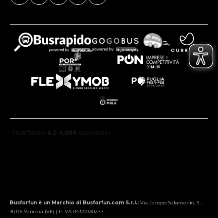
Busforfun è un Marchio di Busforfun.com S.r.l.:
Via Jacopo Salamonio, 3 -
30175 Venezia (VE) | P.IVA 04322330277