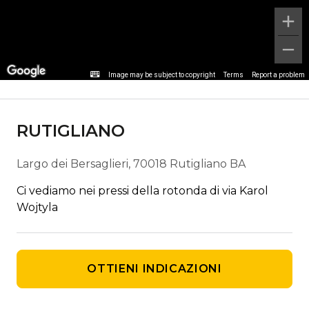
Dettagli fermata
Image may be subject to copyright
Terms
Report a problem
RUTIGLIANO
Largo dei Bersaglieri, 70018 Rutigliano BA
Ci vediamo nei pressi della rotonda di via Karol
Wojtyla
OTTIENI INDICAZIONI