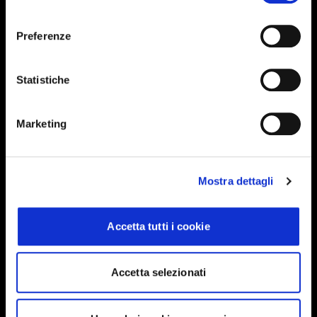
consenso
Preferenze
Iscriviti alla newsletter
Statistiche
Events, travel tips directly in your email. You
can cancel your subscription at any time
Marketing
INSERISCI IL TUO NOME
Mostra dettagli
INSERISCI LA TUA EMAIL
Accetta tutti i cookie
Accetta selezionati
Ho letto e approvo
Privacy Policy