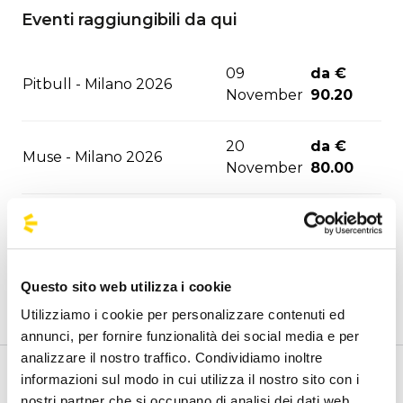
Eventi raggiungibili da qui
09
da €
Pitbull - Milano 2026
November
90.20
20
da €
Muse - Milano 2026
November
80.00
21
da €
Korn - Milano 2026
November
80.00
Questo sito web utilizza i cookie
08
da €
Irama - Firenze 2026
December
72.80
Utilizziamo i cookie per personalizzare contenuti ed
annunci, per fornire funzionalità dei social media e per
analizzare il nostro traffico. Condividiamo inoltre
23
da €
Irama - Napoli 2026
informazioni sul modo in cui utilizza il nostro sito con i
Benvenuto nella pagina della fermate ufficiali di
December
51.90
nostri partner che si occupano di analisi dei dati web,