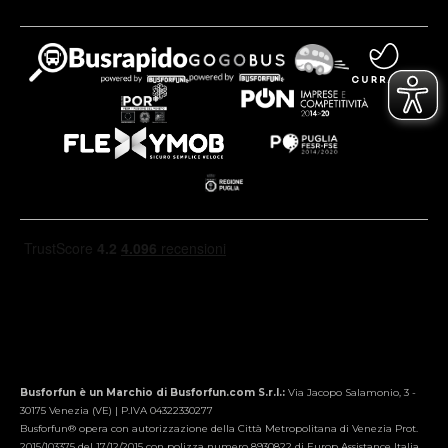
Busforfun è un Marchio di Busforfun.com S.r.l.:
Via Jacopo Salamonio, 3 -
30175 Venezia (VE) | P.IVA 04322330277
Busforfun® opera con autorizzazione della Città Metropolitana di Venezia Prot.
2015/103375 del 17/12/2015 con polizza numero 8930822 di Europ Assistance Italia