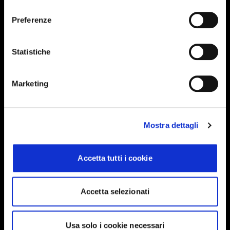
consenso
Preferenze
Iscriviti alla newsletter
Events, travel tips directly in your email. You
Statistiche
can cancel your subscription at any time
Marketing
INSERISCI IL TUO NOME
Mostra dettagli
INSERISCI LA TUA EMAIL
Accetta tutti i cookie
Ho letto e approvo
Privacy Policy
Accetta selezionati
INVIA
Usa solo i cookie necessari