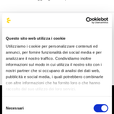
Benvenuto nella pagina della fermate ufficiali di
BusForFun, per trovare rapidamente le fermate di tuo
interesse. Cerca le fermate più vicine a te e scopri da dove
Questo sito web utilizza i cookie
puoi partire. Le nostre fermate sono presenti su tutto il
Utilizziamo i cookie per personalizzare contenuti ed
territorio italiano e anche da alcune parti d'Europa come
annunci, per fornire funzionalità dei social media e per
Spagna, Francia e Germania, BusForFun ti offre
analizzare il nostro traffico. Condividiamo inoltre
un'esperienza unica, ovunque tu sia.
informazioni sul modo in cui utilizza il nostro sito con i
nostri partner che si occupano di analisi dei dati web,
pubblicità e social media, i quali potrebbero combinarle
con altre informazioni che ha fornito loro o che hanno
raccolto dal suo utilizzo dei loro servizi.
Selezione
Necessari
del