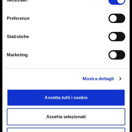
del
consenso
Preferenze
Iscriviti alla newsletter
Statistiche
Events, travel tips directly in your email. You
can cancel your subscription at any time
Marketing
INSERISCI IL TUO NOME
Mostra dettagli
INSERISCI LA TUA EMAIL
Accetta tutti i cookie
Accetta selezionati
Ho letto e approvo
Privacy Policy