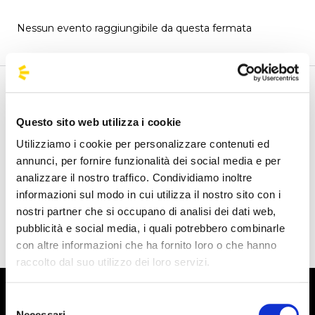
Nessun evento raggiungibile da questa fermata
Benvenuto nella pagina della fermate ufficiali di
BusForFun, per trovare rapidamente le fermate di tuo
Questo sito web utilizza i cookie
interesse. Cerca le fermate più vicine a te e scopri da dove
Utilizziamo i cookie per personalizzare contenuti ed
puoi partire. Le nostre fermate sono presenti su tutto il
annunci, per fornire funzionalità dei social media e per
territorio italiano e anche da alcune parti d'Europa come
analizzare il nostro traffico. Condividiamo inoltre
Spagna, Francia e Germania, BusForFun ti offre
informazioni sul modo in cui utilizza il nostro sito con i
un'esperienza unica, ovunque tu sia.
nostri partner che si occupano di analisi dei dati web,
pubblicità e social media, i quali potrebbero combinarle
con altre informazioni che ha fornito loro o che hanno
raccolto dal suo utilizzo dei loro servizi.
Selezione
Necessari