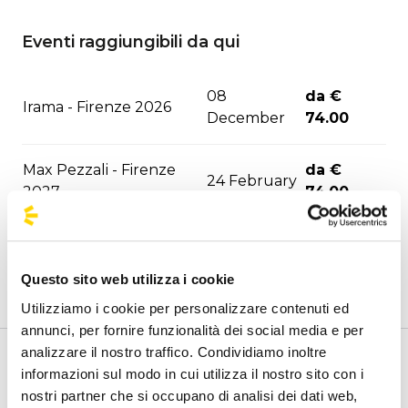
Eventi raggiungibili da qui
08
da €
Irama - Firenze 2026
December
74.00
Max Pezzali - Firenze
da €
24 February
2027
74.00
da €
Elodie - Firenze 2027
18 May
74.00
Questo sito web utilizza i cookie
Utilizziamo i cookie per personalizzare contenuti ed
annunci, per fornire funzionalità dei social media e per
analizzare il nostro traffico. Condividiamo inoltre
Benvenuto nella pagina della fermate ufficiali di
informazioni sul modo in cui utilizza il nostro sito con i
BusForFun, per trovare rapidamente le fermate di tuo
nostri partner che si occupano di analisi dei dati web,