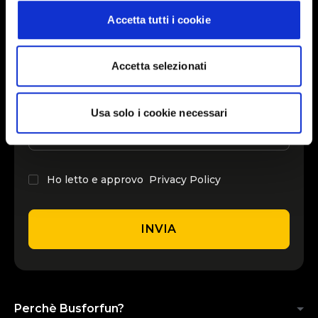
can cancel your subscription at any time
Indietro
Avanti
Accetta tutti i cookie
INSERISCI IL TUO NOME
Accetta selezionati
Usa solo i cookie necessari
INSERISCI LA TUA EMAIL
Ho letto e approvo
Privacy Policy
INVIA
Perchè Busforfun?