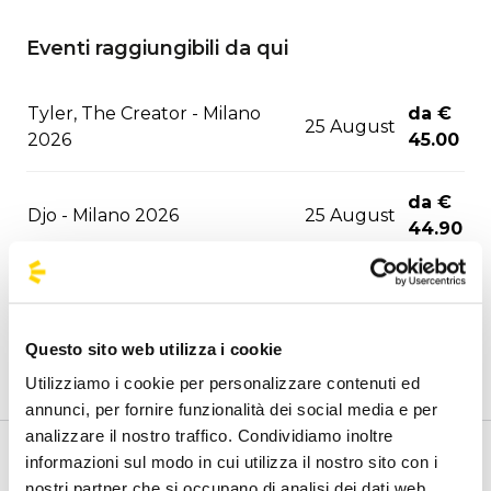
Eventi raggiungibili da qui
Tyler, The Creator - Milano
da €
25 August
2026
45.00
da €
Djo - Milano 2026
25 August
44.90
Hollywood Vampires - Este
02
da €
Music Festival 2026
September
47.30
Questo sito web utilizza i cookie
03
da €
Utilizziamo i cookie per personalizzare contenuti ed
Joji - Milano 2026
September
47.10
annunci, per fornire funzionalità dei social media e per
analizzare il nostro traffico. Condividiamo inoltre
informazioni sul modo in cui utilizza il nostro sito con i
06
da €
Benvenuto nella pagina della fermate ufficiali di
David Guetta - Milano 2026
nostri partner che si occupano di analisi dei dati web,