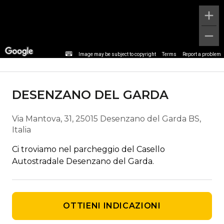
Dettagli fermata
Image may be subject to copyright
Terms
Report a problem
DESENZANO DEL GARDA
Via Mantova, 31, 25015 Desenzano del Garda BS,
Italia
Ci troviamo nel parcheggio del Casello
Autostradale Desenzano del Garda.
OTTIENI INDICAZIONI