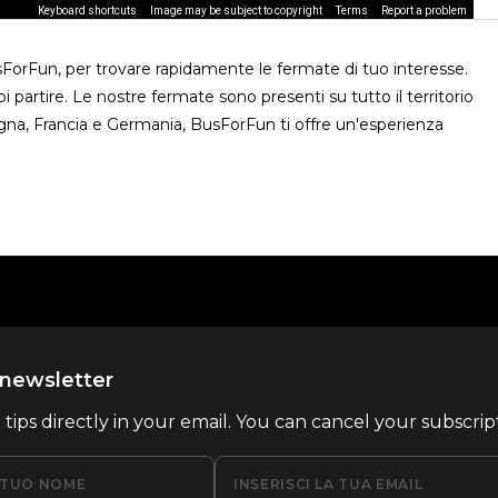
Keyboard shortcuts
Image may be subject to copyright
Terms
Report a problem
sForFun, per trovare rapidamente le fermate di tuo interesse.
 partire. Le nostre fermate sono presenti su tutto il territorio
gna, Francia e Germania, BusForFun ti offre un'esperienza
la newsletter
l tips directly in your email. You can cancel your subscrip
L TUO NOME
INSERISCI LA TUA EMAIL