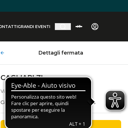
ONTATTI
GRANDI EVENTI
IT
Dettagli fermata
CAGLIARI ZI
Via Mandas, 09044 Quartucciu CA
Ci vediamo nei pressi del Bar Caffè Serena
OTTIENI INDICAZIONI