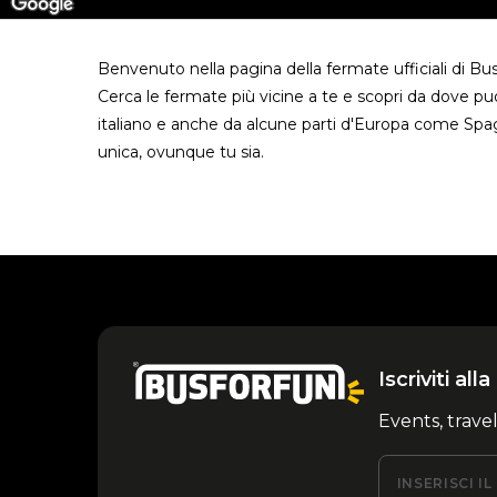
Benvenuto nella pagina della fermate ufficiali di Bu
Cerca le fermate più vicine a te e scopri da dove puoi
italiano e anche da alcune parti d'Europa come Spa
unica, ovunque tu sia.
Iscriviti al
Events, trave
INSERISCI I