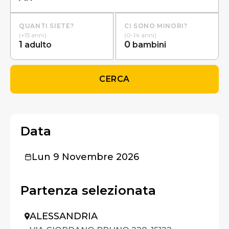
QUANTI SIETE?
CI SONO MINORI?
(+15 anni)
(0-14 anni)
1
0
adulto
bambini
CERCA
Data
Lun 9 Novembre 2026
Partenza selezionata
ALESSANDRIA