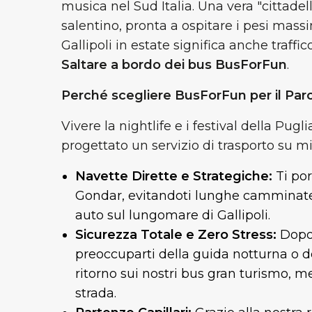
musica nel Sud Italia. Una vera "cittadel
salentino, pronta a ospitare i pesi mass
Gallipoli in estate significa anche traffi
Saltare a bordo dei bus BusForFun
.
Perché scegliere BusForFun per il Pa
Vivere la nightlife e i festival della Pu
progettato un servizio di trasporto su mis
Navette Dirette e Strategiche:
Ti po
Gondar, evitandoti lunghe camminate so
auto sul lungomare di Gallipoli.
Sicurezza Totale e Zero Stress:
Dopo 
preoccuparti della guida notturna o dei 
ritorno sui nostri bus gran turismo, me
strada.