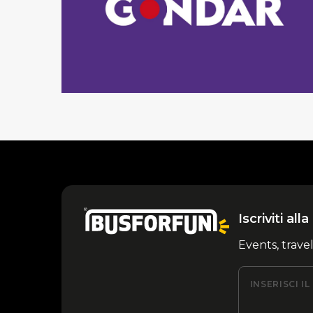
Iscriviti al
Events, trave
INSERISCI I