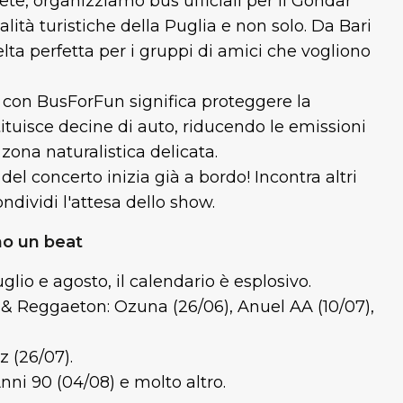
rete, organizziamo bus ufficiali per il Gondar
alità turistiche della Puglia e non solo. Da Bari
lta perfetta per i gruppi di amici che vogliono
 con BusForFun significa proteggere la
tituisce decine di auto, riducendo le emissioni
zona naturalistica delicata.
del concerto inizia già a bordo! Incontra altri
ndividi l'attesa dello show.
o un beat
glio e agosto, il calendario è esplosivo.
n & Reggaeton: Ozuna (26/06), Anuel AA (10/07),
z (26/07).
nni 90 (04/08) e molto altro.