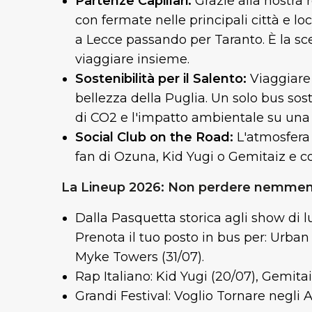
Partenze Capillari:
Grazie alla nostra 
con fermate nelle principali città e loc
a Lecce passando per Taranto. È la sce
viaggiare insieme.
Sostenibilità per il Salento:
Viaggiare
bellezza della Puglia. Un solo bus sos
di CO2 e l'impatto ambientale su una 
Social Club on the Road:
L'atmosfera 
fan di Ozuna, Kid Yugi o Gemitaiz e co
La Lineup 2026: Non perdere nemmen
Dalla Pasquetta storica agli show di lu
Prenota il tuo posto in bus per: Urba
Myke Towers (31/07).
Rap Italiano: Kid Yugi (20/07), Gemitai
Grandi Festival: Voglio Tornare negli A