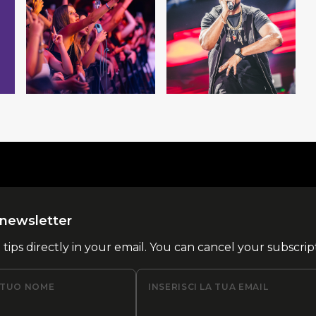
la newsletter
l tips directly in your email. You can cancel your subscrip
L TUO NOME
INSERISCI LA TUA EMAIL