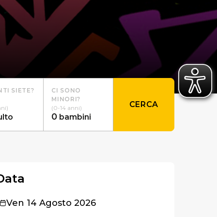
TI SIETE?
CI SONO
MINORI?
CERCA
nni)
(0-14 anni)
0
ulto
bambini
Data
Ven 14 Agosto 2026