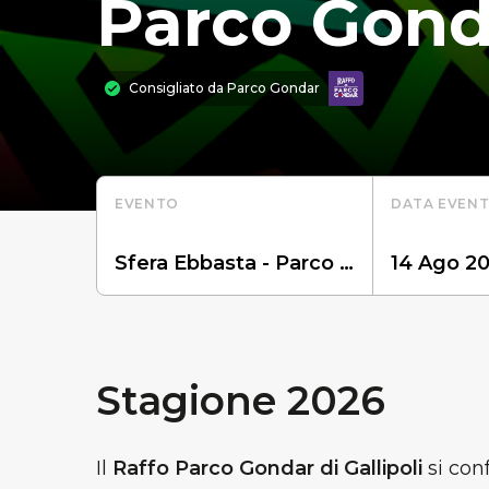
Parco Gond
Consigliato da
Parco Gondar
EVENTO
DATA EVEN
Stagione 2026
Il
Raffo Parco Gondar di Gallipoli
si con