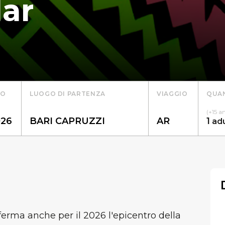
ar
TO
LUOGO DI PARTENZA
VIAGGIO
QUAN
(+15 a
1
ad
ferma anche per il 2026 l'epicentro della