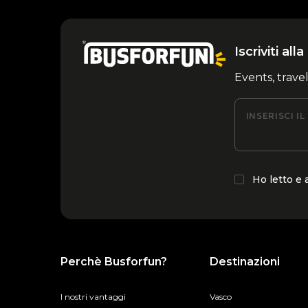
Iscriviti al
Events, trave
INSERISCI I
Ho letto e
Perchè Busforfun?
Destinazioni
I nostri vantaggi
Vasco