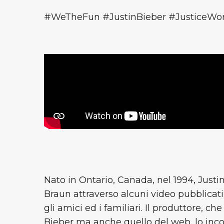
#WeTheFun #JustinBieber #JusticeWor
Nato in Ontario, Canada, nel 1994, Just
Braun attraverso alcuni video pubblicat
gli amici ed i familiari. Il produttore, c
Bieber ma anche quello del web, lo inc