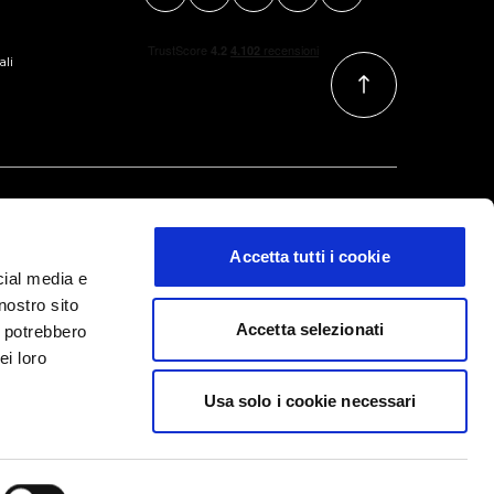
ali
Accetta tutti i cookie
cial media e
nostro sito
Accetta selezionati
i potrebbero
ei loro
Usa solo i cookie necessari
m @All Right Reserved
Informazioni legali
|
Privacy Policy
|
Cookies