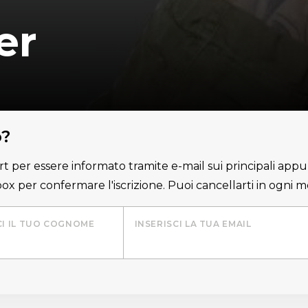
er
o?
lert per essere informato tramite e-mail sui principali appu
nbox per confermare l'iscrizione. Puoi cancellarti in ogni
CI IL TUO COGNOME
INSERISCI LA TUA EMAIL