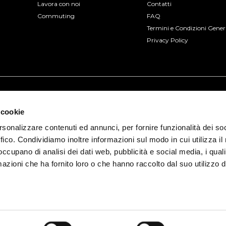
Lavora con noi
Contatti
Commuting
FAQ
Termini e Condizioni Gener
Privacy Policy
 cookie
rsonalizzare contenuti ed annunci, per fornire funzionalità dei so
ffico. Condividiamo inoltre informazioni sul modo in cui utilizza il 
 occupano di analisi dei dati web, pubblicità e social media, i qual
azioni che ha fornito loro o che hanno raccolto dal suo utilizzo d
io, 3 - 30175 Venezia (VE) | P.IVA 04322330277
ia Prot. 2015/103375 del 17/12/2015 con polizza numero 8930822 di
Busforfun.co