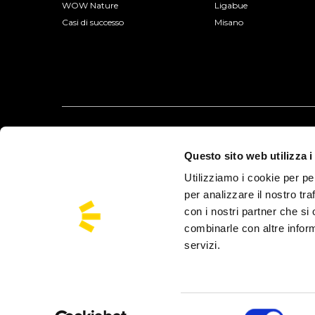
WOW Nature
Ligabue
Casi di successo
Misano
Questo sito web utilizza i
Utilizziamo i cookie per pe
per analizzare il nostro tra
con i nostri partner che si
combinarle con altre inform
servizi.
Busforfun è un Marchio di Busforfun.com S.r.l.:
Via Jacopo Salamon
Busforfun® opera con autorizzazione della Città Metropolitana di Venez
Europ Assistance Italia S.p.A.
Selezione