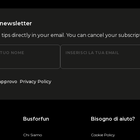
la newsletter
l tips directly in your email. You can cancel your subscrip
L TUO NOME
INSERISCI LA TUA EMAIL
 approvo
Privacy Policy
Busforfun
Bisogno di aiuto?
Chi Siamo
Cookie Policy