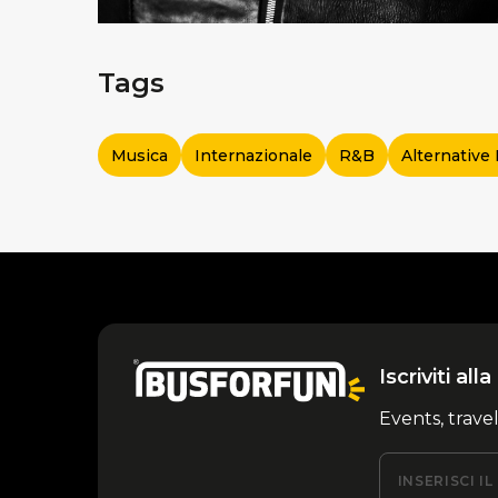
Tags
Musica
Internazionale
R&b
Alternative
Iscriviti al
Events, trave
INSERISCI I