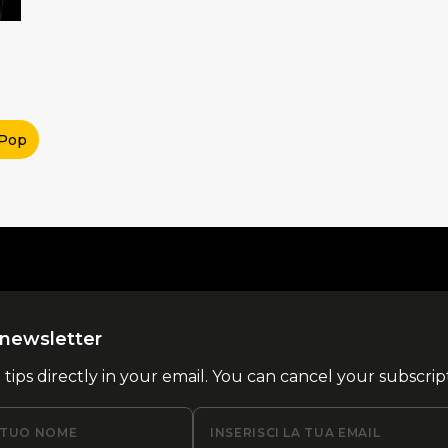
 Pop
la newsletter
l tips directly in your email. You can cancel your subscrip
L TUO NOME
INSERISCI LA TUA EMAIL