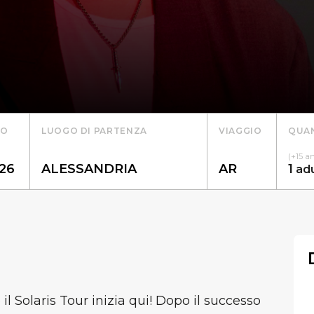
TO
LUOGO DI PARTENZA
VIAGGIO
QUAN
(+15 a
1
ad
il Solaris Tour inizia qui! Dopo il successo