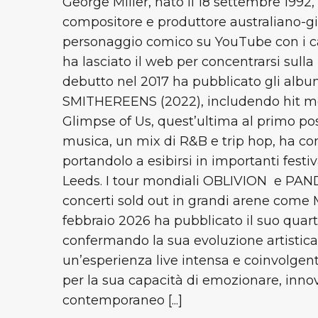
George Miller, nato il 18 settembre 1992
compositore e produttore australiano-gi
personaggio comico su YouTube con i can
ha lasciato il web per concentrarsi sulla
debutto nel 2017 ha pubblicato gli albu
SMITHEREENS (2022), includendo hit mo
Glimpse of Us, quest’ultima al primo post
musica, un mix di R&B e trip hop, ha con
portandolo a esibirsi in importanti fest
Leeds. I tour mondiali OBLIVION e PA
concerti sold out in grandi arene come 
febbraio 2026 ha pubblicato il suo quart
confermando la sua evoluzione artistica 
un’esperienza live intensa e coinvolgen
per la sua capacità di emozionare, inno
contemporaneo [...]