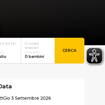
TI SIETE?
CI SONO
MINORI?
CERCA
nni)
(0-14 anni)
0
ulto
bambini
Data
Gio 3 Settembre 2026