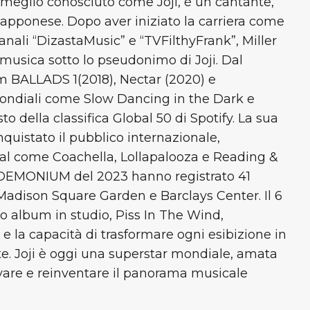
, meglio conosciuto come Joji, è un cantante,
apponese. Dopo aver iniziato la carriera come
ali “DizastaMusic” e “TVFilthyFrank”, Miller
 musica sotto lo pseudonimo di Joji. Dal
m BALLADS 1(2018), Nectar (2020) e
ndiali come Slow Dancing in the Dark e
o della classifica Global 50 di Spotify. La sua
quistato il pubblico internazionale,
ival come Coachella, Lollapalooza e Reading &
NDEMONIUM del 2023 hanno registrato 41
Madison Square Garden e Barclays Center. Il 6
o album in studio, Piss In The Wind,
e la capacità di trasformare ogni esibizione in
te. Joji è oggi una superstar mondiale, amata
vare e reinventare il panorama musicale