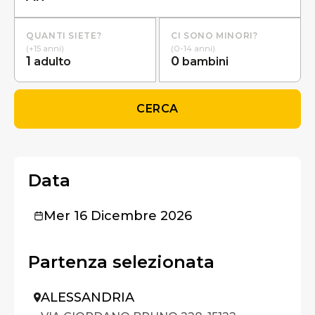
QUANTI SIETE?
CI SONO MINORI?
(+15 anni)
(0-14 anni)
1
0
adulto
bambini
CERCA
Data
Mer 16 Dicembre 2026
Partenza selezionata
ALESSANDRIA