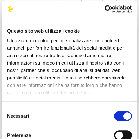
nuovo tour nei palasport, che da dicembre
2026 lo porterà nelle principali città italiane.
Il cantautore si prepara a regalare ai suoi fan
uno spettacolo indimenticabile, pieno di
Questo sito web utilizza i cookie
energia ed emozione. Prenota ora il tuo
Utilizziamo i cookie per personalizzare contenuti ed
posto sul bus per Irama e preparati a vivere
annunci, per fornire funzionalità dei social media e per
un’esperienza unica! Ti aspettiamo a bordo ;)
analizzare il nostro traffico. Condividiamo inoltre
informazioni sul modo in cui utilizza il nostro sito con i
nostri partner che si occupano di analisi dei dati web,
pubblicità e social media, i quali potrebbero combinarle
#BusForFun #Irama
con altre informazioni che ha fornito loro o che hanno
raccolto dal suo utilizzo dei loro servizi.
Selezione
Necessari
del
consenso
Preferenze