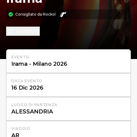
Consigliato da
Rockol
Condividi
EVENTO
DATA EVENTO
LUOGO DI PARTENZA
VIAGGIO