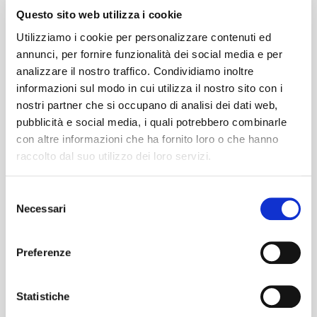
Questo sito web utilizza i cookie
Utilizziamo i cookie per personalizzare contenuti ed
annunci, per fornire funzionalità dei social media e per
analizzare il nostro traffico. Condividiamo inoltre
Rod Evans (voce), Nick Simper (basso), Jon
informazioni sul modo in cui utilizza il nostro sito con i
Lord (tastiere), Ritchie Blackmore (chitarra) e
nostri partner che si occupano di analisi dei dati web,
Ian Paice (batteria), la cosiddetta "Mark 1
pubblicità e social media, i quali potrebbero combinarle
line-up", nel 1968 debuttano con "SHADES OF
con altre informazioni che ha fornito loro o che hanno
raccolto dal suo utilizzo dei loro servizi.
DEEP PURPLE. Un discreto successo arriva
coi successivi singoli: "Hush" – cover di Joe
Selezione
South - e "Kentucky woman" di Neil
Necessari
del
Diamond. Nel 1969 escono THE BOOK OF
consenso
TALIESYN e DEEP PURPLE. Il fallimento della
Preferenze
casa discografica americana è decisivo per
alcuni ripensamenti nel gruppo, e Simper e
Statistiche
Evans vengono sostituiti da due membri