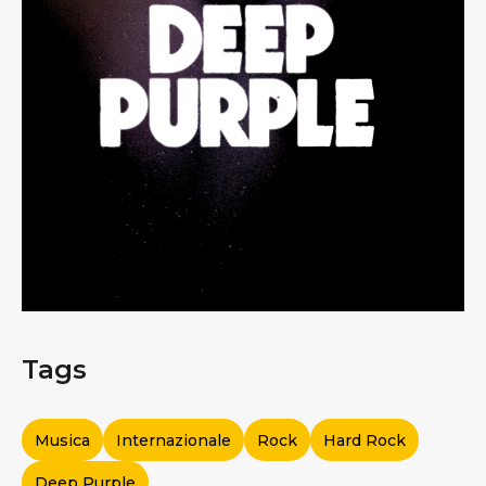
Tags
Musica
Internazionale
Rock
Hard Rock
Deep Purple