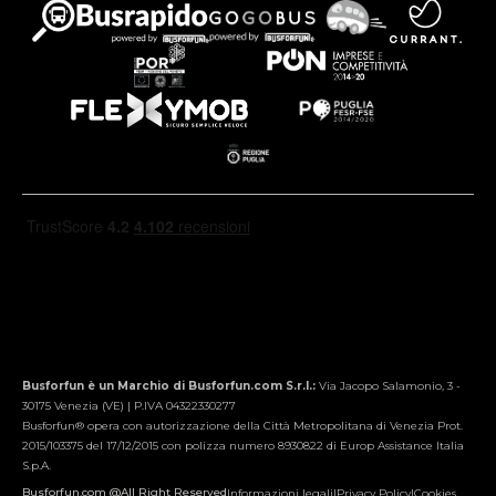
Busforfun è un Marchio di Busforfun.com S.r.l.:
Via Jacopo Salamonio, 3 -
30175 Venezia (VE) | P.IVA 04322330277
Busforfun® opera con autorizzazione della Città Metropolitana di Venezia Prot.
2015/103375 del 17/12/2015 con polizza numero 8930822 di Europ Assistance Italia
S.p.A.
Busforfun.com @All Right Reserved
Informazioni legali
|
Privacy Policy
|
Cookies