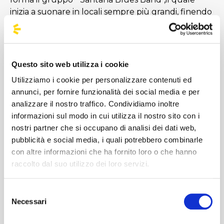
inizia a suonare in locali sempre più grandi, finendo
con il vendere migliaia di copie del loro primo
album,
Santana
. Dopo lo scioglimento della band
negli anni ‘70 ,Carlos si è reinventato e ha
consolidato la sua reputazione come uno degli
Questo sito web utilizza i cookie
artisti più iconici della storia della musica
Utilizziamo i cookie per personalizzare contenuti ed
continuando a produrre e innovare per oltre
annunci, per fornire funzionalità dei social media e per
cinque decenni [...]
analizzare il nostro traffico. Condividiamo inoltre
informazioni sul modo in cui utilizza il nostro sito con i
Immagini
nostri partner che si occupano di analisi dei dati web,
pubblicità e social media, i quali potrebbero combinarle
con altre informazioni che ha fornito loro o che hanno
raccolto dal suo utilizzo dei loro servizi.
Selezione
Necessari
del
consenso