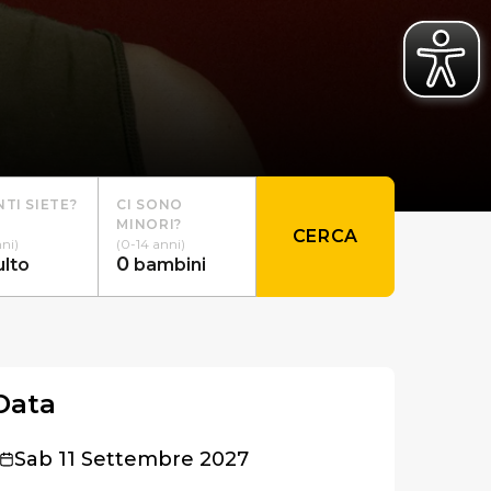
TI SIETE?
CI SONO
MINORI?
CERCA
nni)
(0-14 anni)
0
ulto
bambini
Data
Sab 11 Settembre 2027