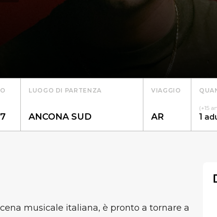
TO
LUOGO DI PARTENZA
VIAGGIO
QUAN
(+15 a
1
ad
 scena musicale italiana, è pronto a tornare a