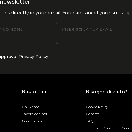
la newsletter
l tips directly in your email. You can cancel your subscrip
L TUO NOME
INSERISCI LA TUA EMAIL
 approvo
Privacy Policy
Busforfun
Bisogno di aiuto?
Chi Siamo
Cookie Policy
Lavora con noi
Contatti
Commuting
FAQ
Termini e Condizioni Gener