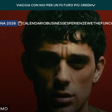
VIAGGIA CON NOI PER UN FUTURO PIÙ GREEN
NA 2026
CALENDARIO
BUSINESS
ESPERIENZE
WETHEFUN
C
ROMO