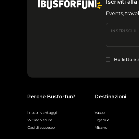
Iscriviti al
Events, trave
INSERISCI I
Ho letto e
Perchè Busforfun?
Destinazioni
I nostri vantaggi
Vasco
WOW Nature
Ligabue
Casi di successo
Misano