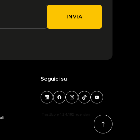
VIAGGI COBIANCHI SRL
Corso Garibaldi, 1
INVIA
Dettagli
AGENZIA DI VIAGGI IOT
Via Amatore Sciesa, 11
Dettagli
Seguici su
AMICA NEL MONDO
Via Don Tosatto, 22
Dettagli
ali