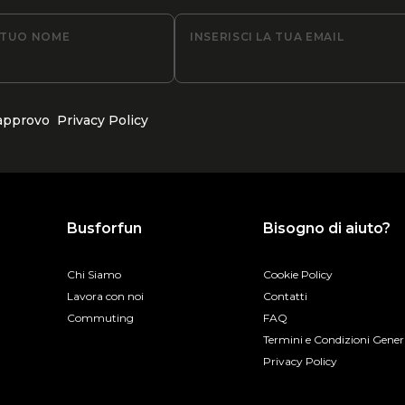
L TUO NOME
INSERISCI LA TUA EMAIL
 approvo
Privacy Policy
Busforfun
Bisogno di aiuto?
Chi Siamo
Cookie Policy
Lavora con noi
Contatti
Commuting
FAQ
Termini e Condizioni Gener
Privacy Policy