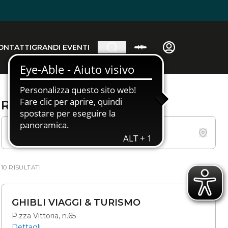
ONTATTI
GRANDI EVENTI
IT
Ricerca agenzia
10 RISULTATI
GHIBLI VIAGGI & TURISMO
P.zza Vittoria, n.65
Dettagli