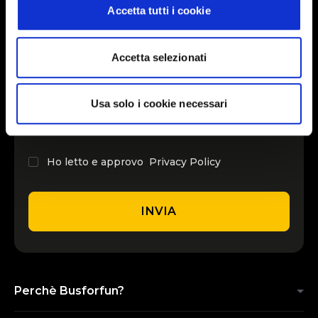
modificare o ritirare il tuo consenso in qualsiasi momento
Accetta tutti i cookie
dalla Dichiarazione sui cookie.
INSERISCI IL TUO NOME
Utilizziamo i cookie per personalizzare contenuti ed
Accetta selezionati
annunci, per fornire funzionalità dei social media e per
analizzare il nostro traffico. Condividiamo inoltre
INSERISCI LA TUA EMAIL
informazioni sul modo in cui utilizza il nostro sito con i
Usa solo i cookie necessari
nostri partner che si occupano di analisi dei dati web,
pubblicità e social media, i quali potrebbero combinarle
con altre informazioni che ha fornito loro o che hanno
Ho letto e approvo
Privacy Policy
raccolto dal suo utilizzo dei loro servizi.
INVIA
Perchè Busforfun?