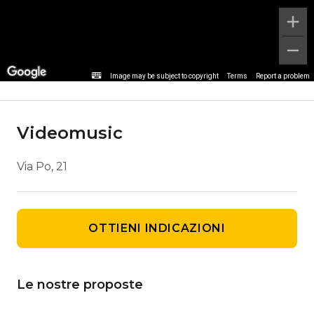
Dettaglio agenzia
Image may be subject to copyright
Terms
Report a problem
Videomusic
Via Po, 21
OTTIENI INDICAZIONI
Le nostre proposte