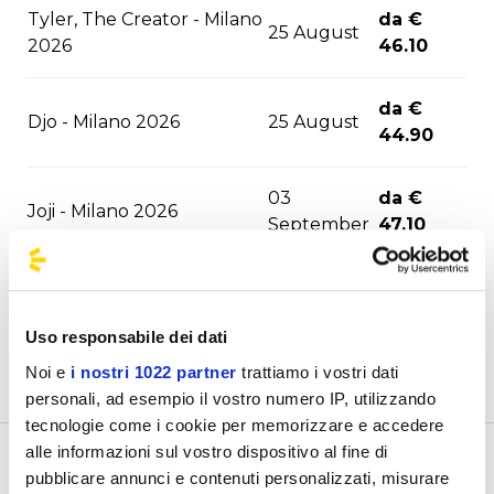
Tyler, The Creator - Milano
da €
25 August
2026
46.10
da €
Djo - Milano 2026
25 August
44.90
03
da €
Joji - Milano 2026
September
47.10
David Guetta - Milano
06
da €
2026
September
47.10
Uso responsabile dei dati
Noi e
i nostri 1022 partner
trattiamo i vostri dati
06
da €
F1 - Monza 2026
personali, ad esempio il vostro numero IP, utilizzando
September
43.30
tecnologie come i cookie per memorizzare e accedere
alle informazioni sul vostro dispositivo al fine di
10
da €
Benvenuto nella pagina delle agenzie ufficiali di
pubblicare annunci e contenuti personalizzati, misurare
ASAP Rocky - Milano 2026
September
51.30