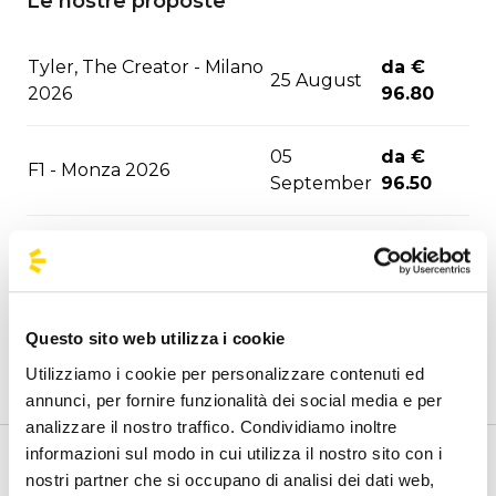
Le nostre proposte
Tyler, The Creator - Milano
da €
25 August
2026
96.80
05
da €
F1 - Monza 2026
September
96.50
David Guetta - Milano
06
da €
2026
September
89.10
10
da €
Questo sito web utilizza i cookie
ASAP Rocky - Milano 2026
September
91.20
Utilizziamo i cookie per personalizzare contenuti ed
annunci, per fornire funzionalità dei social media e per
12
da €
analizzare il nostro traffico. Condividiamo inoltre
Marra/Gue - Santeria 2026
September
80.70
informazioni sul modo in cui utilizza il nostro sito con i
Benvenuto nella pagina delle agenzie ufficiali di
nostri partner che si occupano di analisi dei dati web,