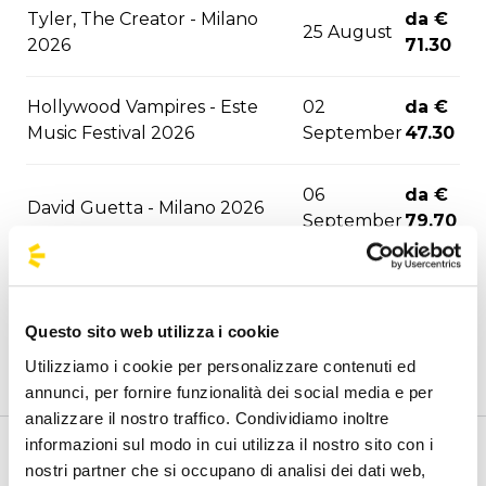
Tyler, The Creator - Milano
da €
25 August
2026
71.30
Hollywood Vampires - Este
02
da €
Music Festival 2026
September
47.30
06
da €
David Guetta - Milano 2026
September
79.70
06
da €
F1 - Monza 2026
September
77.00
Questo sito web utilizza i cookie
Utilizziamo i cookie per personalizzare contenuti ed
10
da €
ASAP Rocky - Milano 2026
annunci, per fornire funzionalità dei social media e per
September
81.80
analizzare il nostro traffico. Condividiamo inoltre
informazioni sul modo in cui utilizza il nostro sito con i
12
da €
Benvenuto nella pagina delle agenzie ufficiali di
nostri partner che si occupano di analisi dei dati web,
Marra/Gue - Santeria 2026
September
81.80