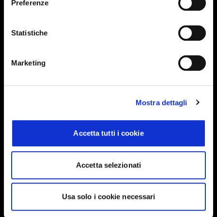
Preferenze
Events, travel tips directly in your email. You
can cancel your subscription at any time
Statistiche
INSERISCI IL TUO NOME
Marketing
INSERISCI LA TUA EMAIL
Mostra dettagli
Accetta tutti i cookie
Ho letto e approvo
Privacy Policy
Accetta selezionati
INVIA
Usa solo i cookie necessari