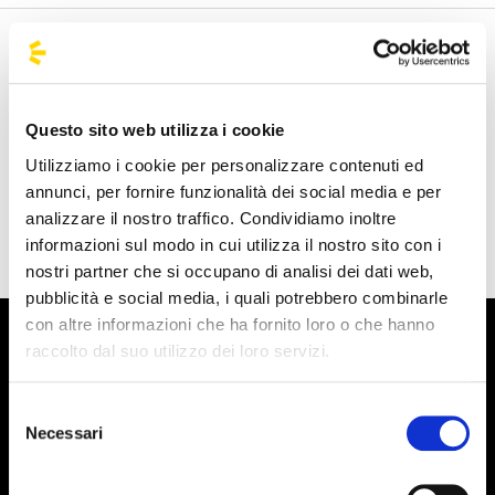
Benvenuto nella pagina delle agenzie ufficiali di
BusForFun, per trovare rapidamente le agenzie che fanno
al caso tuo. Le nostre agenzie partner sono presenti su
Questo sito web utilizza i cookie
tutto il territorio italiano e anche da alcune parti d'Europa
Utilizziamo i cookie per personalizzare contenuti ed
come Spagna, Francia e Germania, BusForFun ti offre un
annunci, per fornire funzionalità dei social media e per
servizio unico, ovunque tu sia.
analizzare il nostro traffico. Condividiamo inoltre
informazioni sul modo in cui utilizza il nostro sito con i
nostri partner che si occupano di analisi dei dati web,
pubblicità e social media, i quali potrebbero combinarle
con altre informazioni che ha fornito loro o che hanno
raccolto dal suo utilizzo dei loro servizi.
Selezione
Necessari
del
consenso
Iscriviti alla newsletter