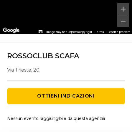
Dettaglio agenzia
Image may be subject to copyright
Terms
Report a problem
ROSSOCLUB SCAFA
Via Trieste, 20
OTTIENI INDICAZIONI
Nessun evento raggiungibile da questa agenzia