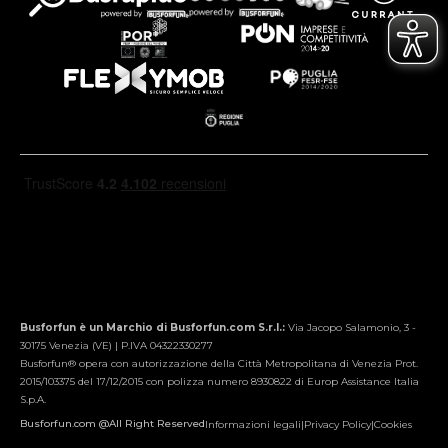
Busforfun è un Marchio di Busforfun.com S.r.l.:
Via Jacopo Salamonio, 3 -
30175 Venezia (VE) | P.IVA 04322330277
Busforfun® opera con autorizzazione della Città Metropolitana di Venezia Prot.
2015/103375 del 17/12/2015 con polizza numero 8930822 di Europ Assistance Italia
S.p.A.
Busforfun.com @All Right Reserved
Informazioni legali
|
Privacy Policy
|
Cookies