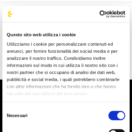
Benvenuto nella pagina delle agenzie ufficiali di
BusForFun, per trovare rapidamente le agenzie che fanno
al caso tuo. Le nostre agenzie partner sono presenti su
Questo sito web utilizza i cookie
tutto il territorio italiano e anche da alcune parti d'Europa
Utilizziamo i cookie per personalizzare contenuti ed
come Spagna, Francia e Germania, BusForFun ti offre un
annunci, per fornire funzionalità dei social media e per
servizio unico, ovunque tu sia.
analizzare il nostro traffico. Condividiamo inoltre
informazioni sul modo in cui utilizza il nostro sito con i
nostri partner che si occupano di analisi dei dati web,
pubblicità e social media, i quali potrebbero combinarle
con altre informazioni che ha fornito loro o che hanno
raccolto dal suo utilizzo dei loro servizi.
Selezione
Necessari
del
consenso
Iscriviti alla newsletter