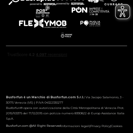
Busforfun è un Marchio di Busforfun.com S.r.l.:
Via Jacopo Salamonio, 3 -
30175 Venezia (VE) | P.IVA 04322330277
Busforfun® opera con autorizzazione della Città Metropolitana di Venezia Prot.
2015/103375 del 17/12/2015 con polizza numero 8930822 di Europ Assistance Italia
S.p.A.
Busforfun.com @All Right Reserved
Informazioni legali
|
Privacy Policy
|
Cookies