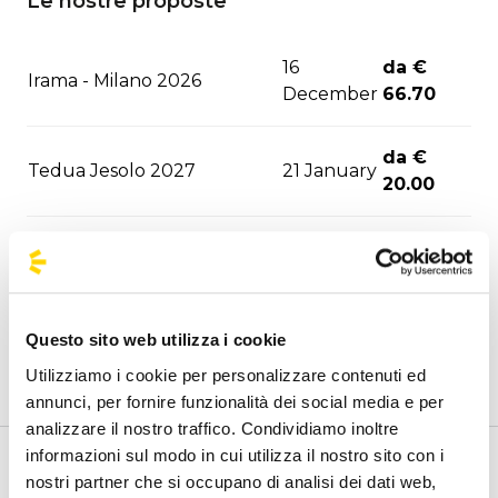
Le nostre proposte
16
da €
Irama - Milano 2026
December
66.70
da €
Tedua Jesolo 2027
21 January
20.00
27
da €
Sfera Ebbasta - Jesolo 2027
January
20.00
29
da €
Questo sito web utilizza i cookie
Aespa - Milano 2027
January
83.00
Utilizziamo i cookie per personalizzare contenuti ed
annunci, per fornire funzionalità dei social media e per
05
da €
analizzare il nostro traffico. Condividiamo inoltre
Sfera Ebbasta - Milano 2027
February
66.70
informazioni sul modo in cui utilizza il nostro sito con i
Benvenuto nella pagina delle agenzie ufficiali di
nostri partner che si occupano di analisi dei dati web,