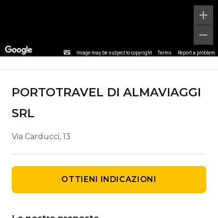
Dettaglio agenzia
Image may be subject to copyright
Terms
Report a problem
PORTOTRAVEL DI ALMAVIAGGI
SRL
Via Carducci, 13
OTTIENI INDICAZIONI