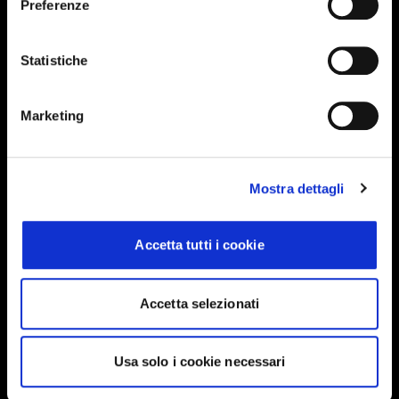
Preferenze
Events, travel tips directly in your email. You
can cancel your subscription at any time
Statistiche
INSERISCI IL TUO NOME
Marketing
INSERISCI LA TUA EMAIL
Mostra dettagli
Accetta tutti i cookie
Ho letto e approvo
Privacy Policy
Accetta selezionati
INVIA
Usa solo i cookie necessari