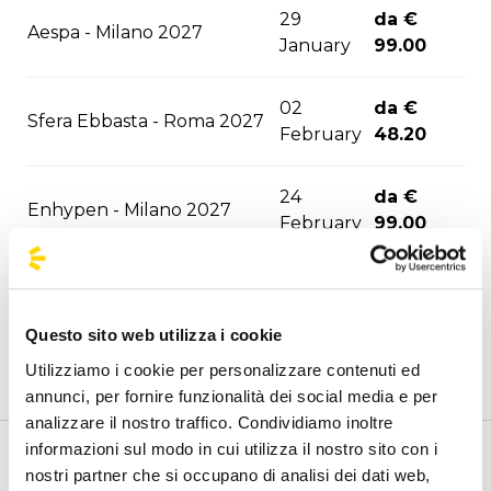
29
da €
Aespa - Milano 2027
January
99.00
02
da €
Sfera Ebbasta - Roma 2027
February
48.20
24
da €
Enhypen - Milano 2027
February
99.00
da €
Rush - Milano 2027
30 March
82.80
Questo sito web utilizza i cookie
Utilizziamo i cookie per personalizzare contenuti ed
da €
Megadeth - Milano 2027
06 April
annunci, per fornire funzionalità dei social media e per
95.70
analizzare il nostro traffico. Condividiamo inoltre
informazioni sul modo in cui utilizza il nostro sito con i
30 Seconds To Mars - Milano
da €
Benvenuto nella pagina delle agenzie ufficiali di
nostri partner che si occupano di analisi dei dati web,
11 April
2027
99.00