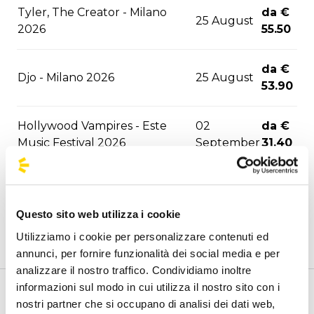
Tyler, The Creator - Milano
da €
25 August
2026
55.50
da €
Djo - Milano 2026
25 August
53.90
Hollywood Vampires - Este
02
da €
Music Festival 2026
September
31.40
03
da €
Joji - Milano 2026
September
56.60
Questo sito web utilizza i cookie
Utilizziamo i cookie per personalizzare contenuti ed
06
da €
David Guetta - Milano 2026
annunci, per fornire funzionalità dei social media e per
September
56.60
analizzare il nostro traffico. Condividiamo inoltre
informazioni sul modo in cui utilizza il nostro sito con i
06
da €
Benvenuto nella pagina delle agenzie ufficiali di
nostri partner che si occupano di analisi dei dati web,
F1 - Monza 2026
September
63.10