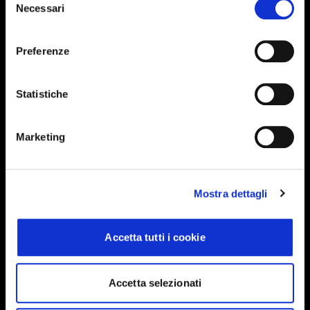
Necessari
del
consenso
Preferenze
Iscriviti alla newsletter
Statistiche
Events, travel tips directly in your email. You
can cancel your subscription at any time
Marketing
INSERISCI IL TUO NOME
Mostra dettagli
Accetta tutti i cookie
INSERISCI LA TUA EMAIL
Accetta selezionati
Ho letto e approvo
Privacy Policy