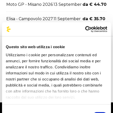
Moto GP - Misano 2026
13 September
da € 44.70
Elisa - Campovolo 2027
11 September
da € 35.70
Questo sito web utilizza i cookie
Benvenuto nella pagina delle agenzie ufficiali di
BusForFun, per trovare rapidamente le agenzie che fanno
Utilizziamo i cookie per personalizzare contenuti ed
al caso tuo. Le nostre agenzie partner sono presenti su
annunci, per fornire funzionalità dei social media e per
tutto il territorio italiano e anche da alcune parti d'Europa
analizzare il nostro traffico. Condividiamo inoltre
come Spagna, Francia e Germania, BusForFun ti offre un
informazioni sul modo in cui utilizza il nostro sito con i
servizio unico, ovunque tu sia.
nostri partner che si occupano di analisi dei dati web,
pubblicità e social media, i quali potrebbero combinarle
con altre informazioni che ha fornito loro o che hanno
raccolto dal suo utilizzo dei loro servizi.
Selezione