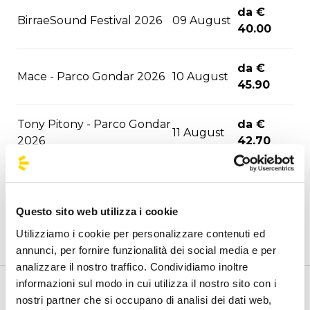
da €
BirraeSound Festival 2026
09 August
40.00
da €
Mace - Parco Gondar 2026
10 August
45.90
Tony Pitony - Parco Gondar
da €
11 August
2026
42.70
Sfera Ebbasta - Parco
da €
14 August
Gondar 2026
42.70
Questo sito web utilizza i cookie
Utilizziamo i cookie per personalizzare contenuti ed
da €
Kybba - Parco Gondar 2026
16 August
annunci, per fornire funzionalità dei social media e per
45.90
analizzare il nostro traffico. Condividiamo inoltre
informazioni sul modo in cui utilizza il nostro sito con i
Jova Summer Party -
da €
Benvenuto nella pagina delle agenzie ufficiali di
nostri partner che si occupano di analisi dei dati web,
17 August
Barletta 2026
21.90