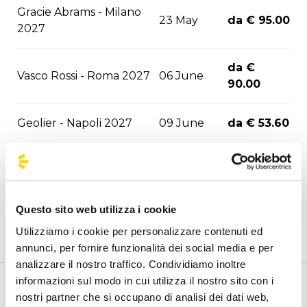
Gracie Abrams - Milano
23 May
da € 95.00
2027
da €
Vasco Rossi - Roma 2027
06 June
90.00
Geolier - Napoli 2027
09 June
da € 53.60
Annalisa - Milano 2027
12 June
da € 95.00
da €
Blink-182 - Milano 2027
13 June
Questo sito web utilizza i cookie
108.00
Utilizziamo i cookie per personalizzare contenuti ed
annunci, per fornire funzionalità dei social media e per
Don Omar - Napoli 2027
04 July
da € 51.00
analizzare il nostro traffico. Condividiamo inoltre
informazioni sul modo in cui utilizza il nostro sito con i
Benvenuto nella pagina delle agenzie ufficiali di
Karol G - Milano 2027
24 July
da € 95.00
nostri partner che si occupano di analisi dei dati web,