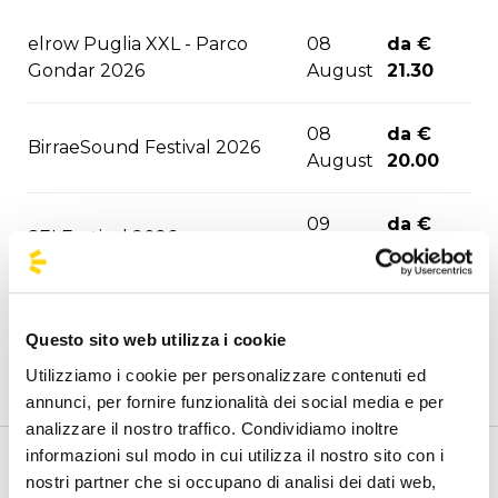
elrow Puglia XXL - Parco
08
da €
Gondar 2026
August
21.30
08
da €
BirraeSound Festival 2026
August
20.00
09
da €
SEI Festival 2026
August
27.00
09
da €
Fulminacci - SEI Festival
August
19.00
Questo sito web utilizza i cookie
Utilizziamo i cookie per personalizzare contenuti ed
annunci, per fornire funzionalità dei social media e per
10
da €
Mace - Parco Gondar 2026
analizzare il nostro traffico. Condividiamo inoltre
August
24.50
informazioni sul modo in cui utilizza il nostro sito con i
Benvenuto nella pagina delle agenzie ufficiali di
nostri partner che si occupano di analisi dei dati web,
Tony Pitony - Parco Gondar
11
da €