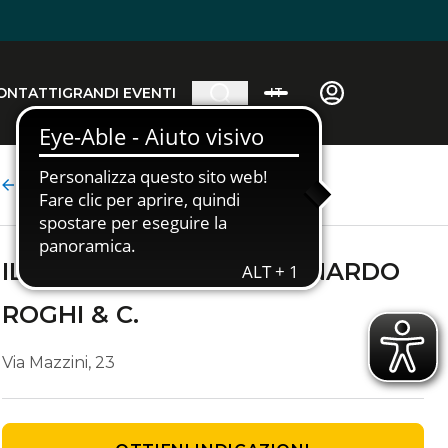
ONTATTI
GRANDI EVENTI
IT
Dettaglio agenzia
IL GIRASOLE SNC DI LEONARDO
ROGHI & C.
Via Mazzini, 23