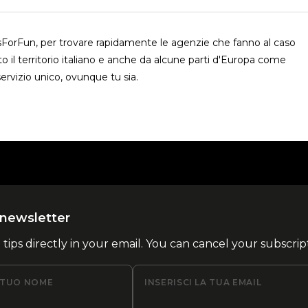
usForFun, per trovare rapidamente le agenzie che fanno al caso
o il territorio italiano e anche da alcune parti d'Europa come
ervizio unico, ovunque tu sia.
la newsletter
l tips directly in your email. You can cancel your subscrip
L TUO NOME
INSERISCI LA TUA EMAIL