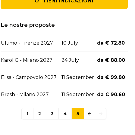
OTTIENI INDICAZIONI
Le nostre proposte
Ultimo - Firenze 2027
10 July
da € 72.80
Karol G - Milano 2027
24 July
da € 88.00
Elisa - Campovolo 2027
11 September
da € 99.80
Bresh - Milano 2027
11 September
da € 90.60
1
2
3
4
5