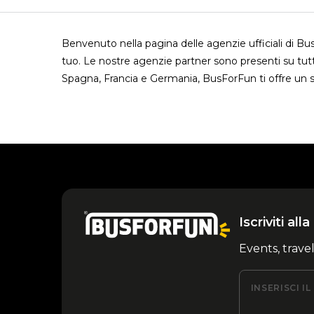
Benvenuto nella pagina delle agenzie ufficiali di B
tuo. Le nostre agenzie partner sono presenti su tutt
Spagna, Francia e Germania, BusForFun ti offre un s
Iscriviti al
Events, trave
INSERISCI I