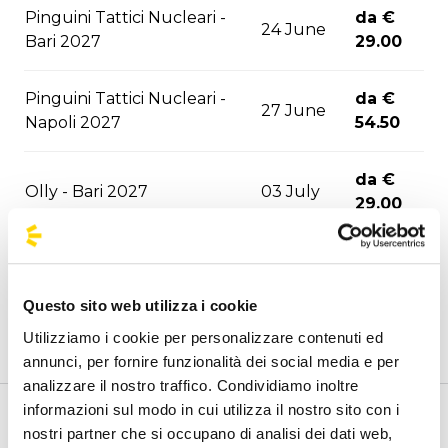
Pinguini Tattici Nucleari -
da €
24 June
Bari 2027
29.00
Pinguini Tattici Nucleari -
da €
27 June
Napoli 2027
54.50
da €
Olly - Bari 2027
03 July
29.00
da €
Don Omar - Napoli 2027
04 July
50.00
Questo sito web utilizza i cookie
Utilizziamo i cookie per personalizzare contenuti ed
da €
Ultimo - Bari 2027
06 July
annunci, per fornire funzionalità dei social media e per
29.00
analizzare il nostro traffico. Condividiamo inoltre
informazioni sul modo in cui utilizza il nostro sito con i
da €
Benvenuto nella pagina delle agenzie ufficiali di
nostri partner che si occupano di analisi dei dati web,
Karol G - Milano 2027
24 July
90.00