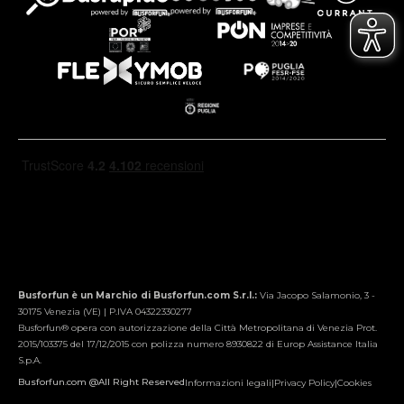
Busforfun è un Marchio di Busforfun.com S.r.l.:
Via Jacopo Salamonio, 3 -
30175 Venezia (VE) | P.IVA 04322330277
Busforfun® opera con autorizzazione della Città Metropolitana di Venezia Prot.
2015/103375 del 17/12/2015 con polizza numero 8930822 di Europ Assistance Italia
S.p.A.
Busforfun.com @All Right Reserved
Informazioni legali
|
Privacy Policy
|
Cookies