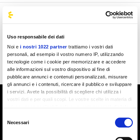
Benvenuto nella pagina delle agenzie ufficiali di
BusForFun, per trovare rapidamente le agenzie che fanno
al caso tuo. Le nostre agenzie partner sono presenti su
Uso responsabile dei dati
tutto il territorio italiano e anche da alcune parti d'Europa
Noi e
i nostri 1022 partner
trattiamo i vostri dati
come Spagna, Francia e Germania, BusForFun ti offre un
personali, ad esempio il vostro numero IP, utilizzando
servizio unico, ovunque tu sia.
tecnologie come i cookie per memorizzare e accedere
alle informazioni sul vostro dispositivo al fine di
pubblicare annunci e contenuti personalizzati, misurare
gli annunci e i contenuti, ricercare il pubblico e sviluppare
i servizi. Avete la possibilità di scegliere chi utilizza i
vostri dati e per quali scopi. Le vostre scelte in materia di
privacy sono applicabili solo su questa proprietà digitale
in cui avete effettuato le vostre scelte. È possibile
Selezione
modificare o revocare il proprio consenso in qualsiasi
Necessari
del
momento dalla Dichiarazione sui cookie o facendo clic
consenso
sull'icona di attivazione della privacy.
Iscriviti alla newsletter