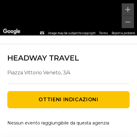
Dettaglio agenzia
Image may be subject to copyright
Terms
Report a problem
HEADWAY TRAVEL
Piazza Vittorio Veneto, 3/4
OTTIENI INDICAZIONI
Nessun evento raggiungibile da questa agenzia