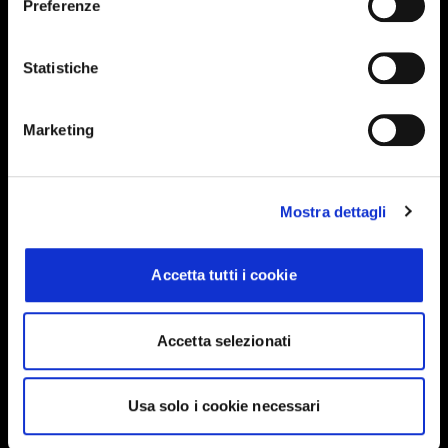
Preferenze
Events, travel tips directly in your email. You
can cancel your subscription at any time
Statistiche
INSERISCI IL TUO NOME
Marketing
INSERISCI LA TUA EMAIL
Mostra dettagli
Accetta tutti i cookie
Ho letto e approvo
Privacy Policy
Accetta selezionati
INVIA
Usa solo i cookie necessari