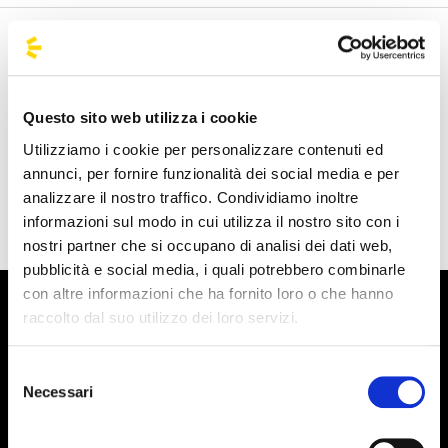
Benvenuto nella pagina delle agenzie ufficiali di
BusForFun, per trovare rapidamente le agenzie che fanno
al caso tuo. Le nostre agenzie partner sono presenti su
Questo sito web utilizza i cookie
tutto il territorio italiano e anche da alcune parti d'Europa
Utilizziamo i cookie per personalizzare contenuti ed
come Spagna, Francia e Germania, BusForFun ti offre un
annunci, per fornire funzionalità dei social media e per
servizio unico, ovunque tu sia.
analizzare il nostro traffico. Condividiamo inoltre
informazioni sul modo in cui utilizza il nostro sito con i
nostri partner che si occupano di analisi dei dati web,
pubblicità e social media, i quali potrebbero combinarle
con altre informazioni che ha fornito loro o che hanno
raccolto dal suo utilizzo dei loro servizi.
Selezione
Necessari
del
consenso
Iscriviti alla newsletter