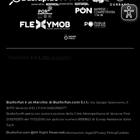
Busforfun è un Marchio di Busforfun.com S.r.l.:
Via Jacopo Salamonio, 3 -
30175 Venezia (VE) | P.IVA 04322330277
Busforfun® opera con autorizzazione della Città Metropolitana di Venezia Prot.
2015/103375 del 17/12/2015 con polizza numero 8930822 di Europ Assistance Italia
S.p.A.
Busforfun.com @All Right Reserved
Informazioni legali
|
Privacy Policy
|
Cookies