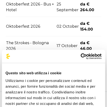
Oktoberfest 2026 - Bus +
25
da €
Hotel
September
264.00
da €
Oktoberfest 2026
02 October
154.00
The Strokes - Bologna
da €
17 October
2026
46.00
Niall Horan - Bologna
da €
29 October
2026
46.00
Questo sito web utilizza i cookie
Utilizziamo i cookie per personalizzare contenuti ed
Laura Pausini - Bologna
03
da €
annunci, per fornire funzionalità dei social media e per
2026
November
48.30
analizzare il nostro traffico. Condividiamo inoltre
informazioni sul modo in cui utilizza il nostro sito con i
08
da €
Benvenuto nella pagina delle agenzie ufficiali di
nostri partner che si occupano di analisi dei dati web,
Irama - Firenze 2026
December
77.20