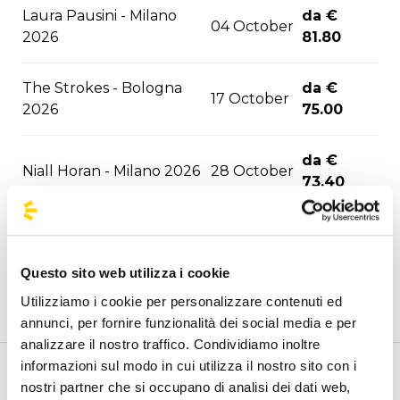
Laura Pausini - Milano
da €
04 October
2026
81.80
The Strokes - Bologna
da €
17 October
2026
75.00
da €
Niall Horan - Milano 2026
28 October
73.40
Niall Horan - Bologna
da €
29 October
2026
75.00
Questo sito web utilizza i cookie
Utilizziamo i cookie per personalizzare contenuti ed
Laura Pausini - Bologna
03
da €
annunci, per fornire funzionalità dei social media e per
2026
November
78.80
analizzare il nostro traffico. Condividiamo inoltre
informazioni sul modo in cui utilizza il nostro sito con i
05
da €
Benvenuto nella pagina delle agenzie ufficiali di
nostri partner che si occupano di analisi dei dati web,
Nayt - Padova 2026
November
36.80