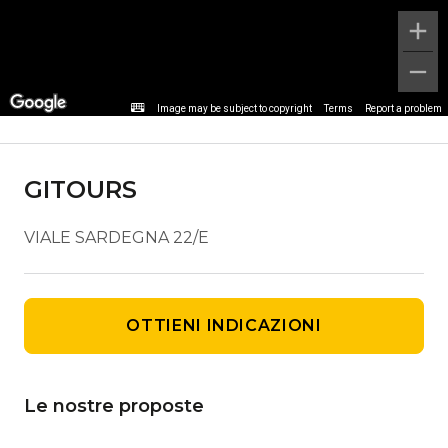
Dettaglio agenzia
Image may be subject to copyright
Terms
Report a problem
GITOURS
VIALE SARDEGNA 22/E
OTTIENI INDICAZIONI
Le nostre proposte