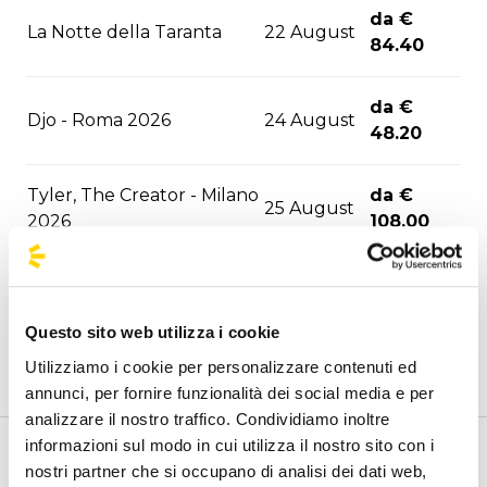
da €
La Notte della Taranta
22 August
84.40
da €
Djo - Roma 2026
24 August
48.20
Tyler, The Creator - Milano
da €
25 August
2026
108.00
05
da €
F1 - Monza 2026
September
114.40
Questo sito web utilizza i cookie
Utilizziamo i cookie per personalizzare contenuti ed
David Guetta - Milano
06
da €
annunci, per fornire funzionalità dei social media e per
2026
September
99.60
analizzare il nostro traffico. Condividiamo inoltre
informazioni sul modo in cui utilizza il nostro sito con i
10
da €
Benvenuto nella pagina delle agenzie ufficiali di
nostri partner che si occupano di analisi dei dati web,
ASAP Rocky - Milano 2026
September
98.60