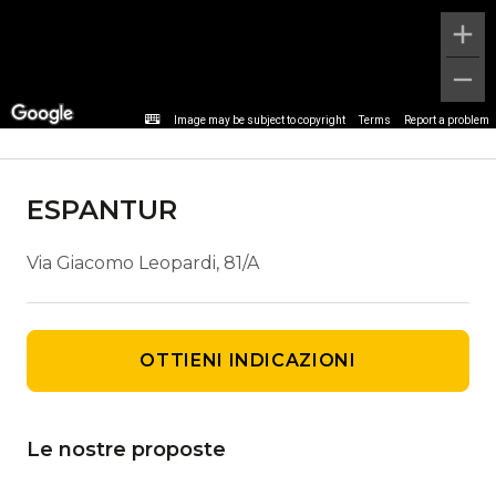
Dettaglio agenzia
Image may be subject to copyright
Terms
Report a problem
ESPANTUR
Via Giacomo Leopardi, 81/A
OTTIENI INDICAZIONI
Le nostre proposte