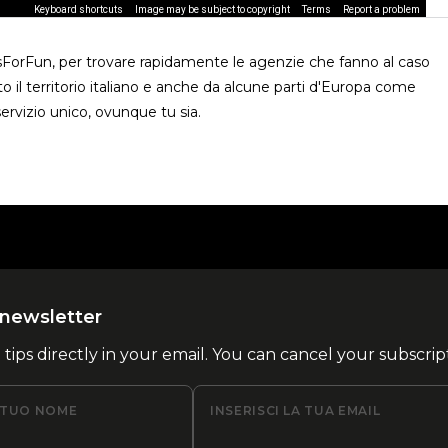
Keyboard shortcuts
Image may be subject to copyright
Terms
Report a problem
usForFun, per trovare rapidamente le agenzie che fanno al caso
o il territorio italiano e anche da alcune parti d'Europa come
ervizio unico, ovunque tu sia.
la newsletter
l tips directly in your email. You can cancel your subscrip
L TUO NOME
INSERISCI LA TUA EMAIL