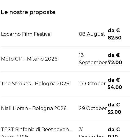
Le nostre proposte
da €
Locarno Film Festival
08 August
82.50
13
da €
Moto GP - Misano 2026
September
72.00
da €
The Strokes - Bologna 2026
17 October
54.00
da €
Niall Horan - Bologna 2026
29 October
55.00
TEST Sinfonia di Beethoven -
31
da €
Arena 2025
December
0.10