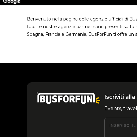
Benvenuto nella pagina delle agenzie ufficiali di B
tuo. Le nostre agenzie partner sono presenti su tutt
Spagna, Francia e Germania, BusForFun ti offre un s
Iscriviti al
Events, trave
INSERISCI I