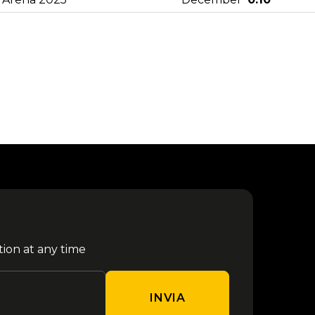
25
da €
Rush - Monaco 2027
February
120.10
da €
Vasco Rossi - Roma 2027
06 June
102.00
da €
Megadeth - Monaco 2027
04 July
120.10
11
da €
Elisa - Campovolo 2027
September
68.30
tion at any time
09
da €
[TEST] VENEZIA CALCIO
December
94.30
INVIA