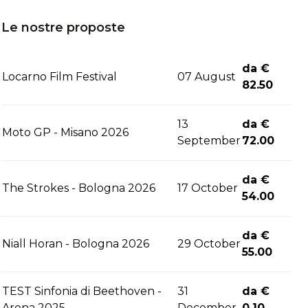
Le nostre proposte
da €
Locarno Film Festival
07 August
82.50
13
da €
Moto GP - Misano 2026
September
72.00
da €
The Strokes - Bologna 2026
17 October
54.00
da €
Niall Horan - Bologna 2026
29 October
55.00
TEST Sinfonia di Beethoven -
31
da €
Arena 2025
December
0.10