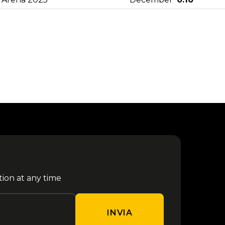
25
da €
Rush - Monaco 2027
February
120.10
da €
Vasco Rossi - Roma 2027
06 June
102.00
da €
Megadeth - Monaco 2027
04 July
120.10
11
da €
Elisa - Campovolo 2027
September
68.30
tion at any time
09
da €
[TEST] VENEZIA CALCIO
December
94.30
INVIA