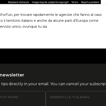
Keyboard shortcuts
Image may be subject to copyright
Terms
Report a problem
usForFun, per trovare rapidamente le agenzie che fanno al caso
o il territorio italiano e anche da alcune parti d'Europa come
ervizio unico, ovunque tu sia.
la newsletter
l tips directly in your email. You can cancel your subscrip
L TUO NOME
INSERISCI LA TUA EMAIL