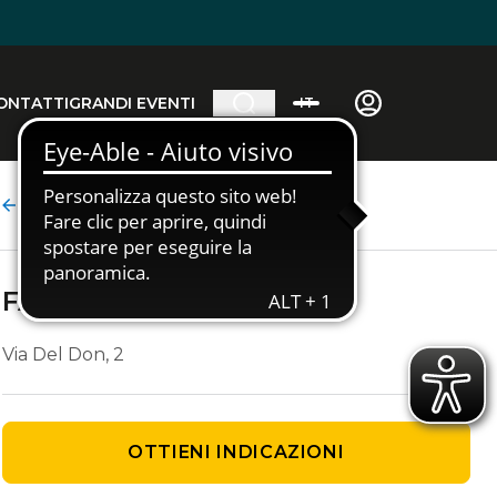
ONTATTI
GRANDI EVENTI
IT
Dettaglio agenzia
FARE' VIAGGI
Via Del Don, 2
OTTIENI INDICAZIONI