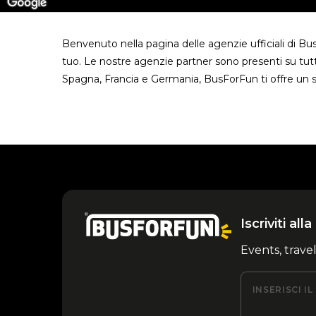
Benvenuto nella pagina delle agenzie ufficiali di B
tuo. Le nostre agenzie partner sono presenti su tutt
Spagna, Francia e Germania, BusForFun ti offre un s
Iscriviti al
Events, trave
INSERISCI I