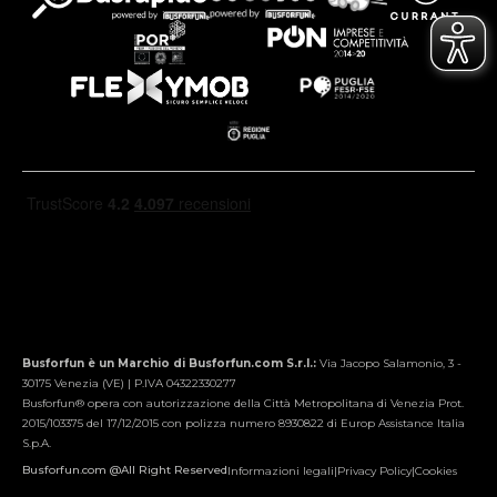
Busforfun è un Marchio di Busforfun.com S.r.l.:
Via Jacopo Salamonio, 3 -
30175 Venezia (VE) | P.IVA 04322330277
Busforfun® opera con autorizzazione della Città Metropolitana di Venezia Prot.
2015/103375 del 17/12/2015 con polizza numero 8930822 di Europ Assistance Italia
S.p.A.
Busforfun.com @All Right Reserved
Informazioni legali
|
Privacy Policy
|
Cookies