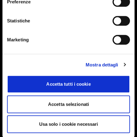
Preferenze
Events, travel tips directly in your email. You
can cancel your subscription at any time
Statistiche
INSERISCI IL TUO NOME
Marketing
INSERISCI LA TUA EMAIL
Mostra dettagli
Accetta tutti i cookie
Ho letto e approvo
Privacy Policy
Accetta selezionati
INVIA
Usa solo i cookie necessari