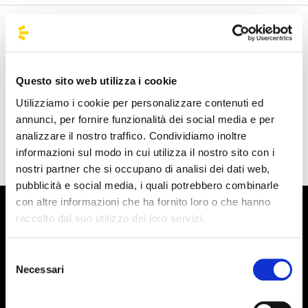
Benvenuto nella pagina delle agenzie ufficiali di
BusForFun, per trovare rapidamente le agenzie che fanno
al caso tuo. Le nostre agenzie partner sono presenti su
Questo sito web utilizza i cookie
tutto il territorio italiano e anche da alcune parti d'Europa
Utilizziamo i cookie per personalizzare contenuti ed
come Spagna, Francia e Germania, BusForFun ti offre un
annunci, per fornire funzionalità dei social media e per
servizio unico, ovunque tu sia.
analizzare il nostro traffico. Condividiamo inoltre
informazioni sul modo in cui utilizza il nostro sito con i
nostri partner che si occupano di analisi dei dati web,
pubblicità e social media, i quali potrebbero combinarle
con altre informazioni che ha fornito loro o che hanno
raccolto dal suo utilizzo dei loro servizi.
Selezione
Necessari
del
consenso
Iscriviti alla newsletter