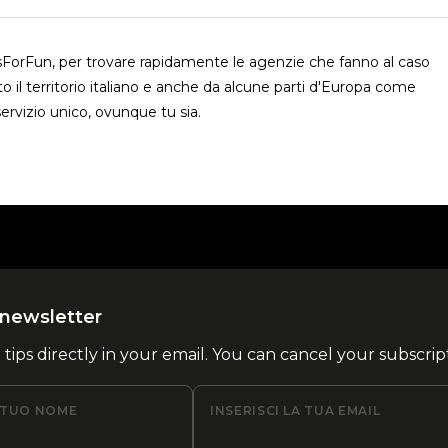
usForFun, per trovare rapidamente le agenzie che fanno al caso
o il territorio italiano e anche da alcune parti d'Europa come
ervizio unico, ovunque tu sia.
la newsletter
l tips directly in your email. You can cancel your subscrip
L TUO NOME
INSERISCI LA TUA EMAIL