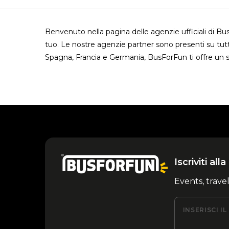
Benvenuto nella pagina delle agenzie ufficiali di B
tuo. Le nostre agenzie partner sono presenti su tutt
Spagna, Francia e Germania, BusForFun ti offre un s
Iscriviti al
Events, trave
INSERISCI I