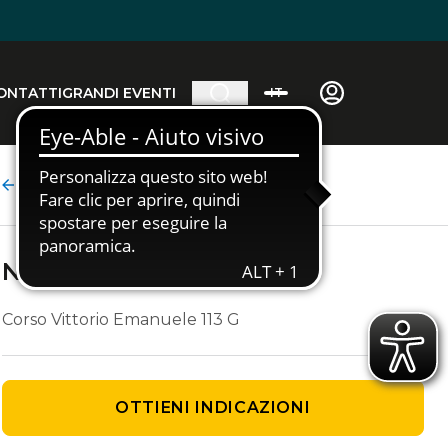
ONTATTI
GRANDI EVENTI
IT
Dettaglio agenzia
New Dreaming Viaggi
Corso Vittorio Emanuele 113 G
OTTIENI INDICAZIONI