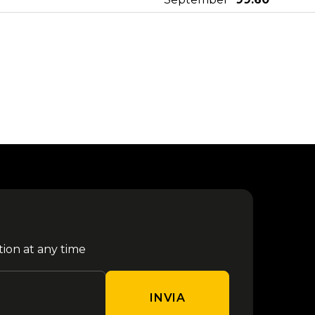
10
da €
ASAP Rocky - Milano 2026
September
98.60
Jova Summer Party - Roma
12
da €
2026
September
45.00
12
Moto GP - Misano 2026
da € 95.10
September
12
da €
Marra/Gue - Santeria 2026
September
82.80
tion at any time
Melanie Martinez - Milano
17
da €
2026
September
99.00
INVIA