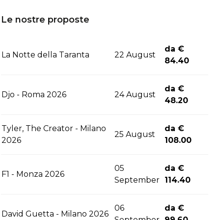
Le nostre proposte
da €
La Notte della Taranta
22 August
84.40
da €
Djo - Roma 2026
24 August
48.20
Tyler, The Creator - Milano
da €
25 August
2026
108.00
05
da €
F1 - Monza 2026
September
114.40
06
da €
David Guetta - Milano 2026
September
99.60