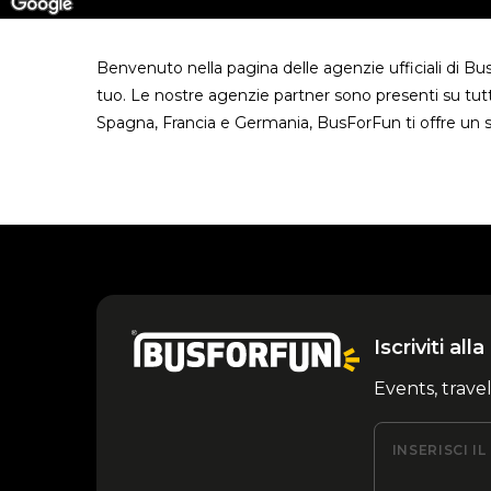
Benvenuto nella pagina delle agenzie ufficiali di B
tuo. Le nostre agenzie partner sono presenti su tutt
Spagna, Francia e Germania, BusForFun ti offre un s
Iscriviti al
Events, trave
INSERISCI I