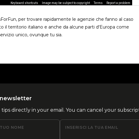
Keyboard shortcuts
Image may be subject to copyright
Terms
Report a problem
usForFun, per trovare rapidamente le agenzie che fanno al caso
o il territorio italiano e anche da alcune parti d'Europa come
ervizio unico, ovunque tu sia.
la newsletter
l tips directly in your email. You can cancel your subscrip
L TUO NOME
INSERISCI LA TUA EMAIL