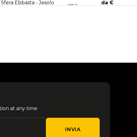
Sfera Ebbasta - Jesolo
da €
27 January
2027
28.40
Aespa - Milano 2027
29 January
da € 75.00
Sfera Ebbasta - Milano
05 February
da € 59.80
2027
Enhypen - Milano 2027
24 February
da € 75.00
da €
Rush - Monaco 2027
25 February
135.10
tion at any time
1
2
3
4
5
6
INVIA