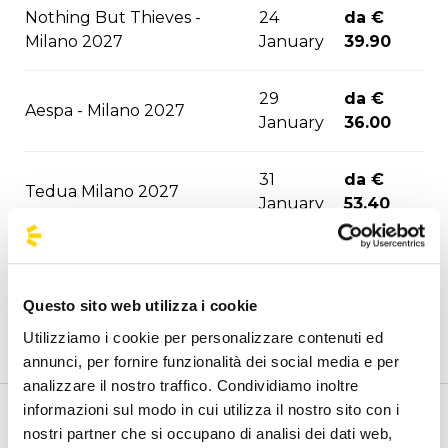
Nothing But Thieves -
24
da €
Milano 2027
January
39.90
29
da €
Aespa - Milano 2027
January
36.00
31
da €
Tedua Milano 2027
January
53.40
05
da €
Sfera Ebbasta - Milano 2027
February
49.80
Questo sito web utilizza i cookie
Utilizziamo i cookie per personalizzare contenuti ed
24
da €
Enhypen - Milano 2027
annunci, per fornire funzionalità dei social media e per
February
36.00
analizzare il nostro traffico. Condividiamo inoltre
informazioni sul modo in cui utilizza il nostro sito con i
da €
Benvenuto nella pagina delle agenzie ufficiali di
nostri partner che si occupano di analisi dei dati web,
Rush - Milano 2027
30 March
56.60