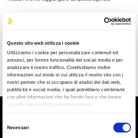
Benvenuto nella pagina delle agenzie ufficiali di
BusForFun, per trovare rapidamente le agenzie che fanno
Questo sito web utilizza i cookie
al caso tuo. Le nostre agenzie partner sono presenti su
tutto il territorio italiano e anche da alcune parti d'Europa
Utilizziamo i cookie per personalizzare contenuti ed
come Spagna, Francia e Germania, BusForFun ti offre un
annunci, per fornire funzionalità dei social media e per
analizzare il nostro traffico. Condividiamo inoltre
servizio unico, ovunque tu sia.
informazioni sul modo in cui utilizza il nostro sito con i
nostri partner che si occupano di analisi dei dati web,
pubblicità e social media, i quali potrebbero combinarle
con altre informazioni che ha fornito loro o che hanno
raccolto dal suo utilizzo dei loro servizi.
Selezione
Necessari
del
consenso