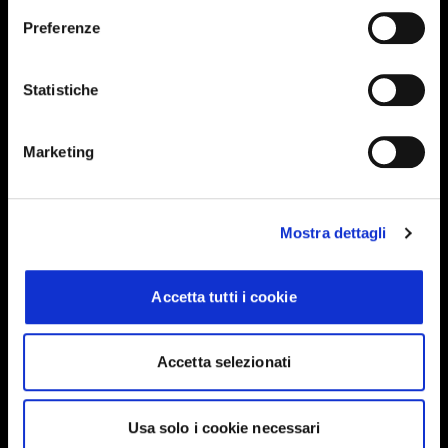
Preferenze
Iscriviti alla newsletter
Events, travel tips directly in your email. You
Statistiche
can cancel your subscription at any time
Marketing
INSERISCI IL TUO NOME
Mostra dettagli
INSERISCI LA TUA EMAIL
Accetta tutti i cookie
Ho letto e approvo
Privacy Policy
Accetta selezionati
INVIA
Usa solo i cookie necessari