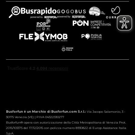
Busforfun è un Marchio di Busforfun.com S.r.l.:
Via Jacopo Salamonio, 3 -
30175 Venezia (VE) | P.IVA 04322330277
Busforfun® opera con autorizzazione della Città Metropolitana di Venezia Prot.
2015/103375 del 17/12/2015 con polizza numero 8930822 di Europ Assistance Italia
S.p.A.